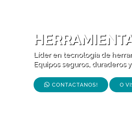
HERRAMIENTA
Líder en tecnología de herram
Equipos seguros, duraderos y
CONTACTANOS!
O V